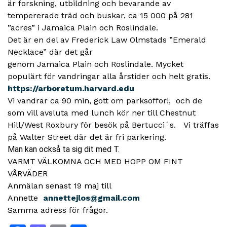
är forskning, utbildning och bevarande av
tempererade träd och buskar, ca 15 000 på 281
”acres” i Jamaica Plain och Roslindale.
Det är en del av Frederick Law Olmstads ”Emerald
Necklace” där det går
genom Jamaica Plain och Roslindale. Mycket
populärt för vandringar alla årstider och helt gratis.
https://arboretum.harvard.edu
Vi vandrar ca 90 min, gott om parksoffor!, och de
som vill avsluta med lunch kör ner till Chestnut
Hill/West Roxbury för besök på Bertucci´s. Vi träffas
på Walter Street där det är fri parkering.
Man kan också ta sig dit med T.
VARMT VÄLKOMNA OCH MED HOPP OM FINT
VÅRVÄDER
Anmälan senast 19 maj till
Annette
annettejlos@gmail.com
Samma adress för frågor.